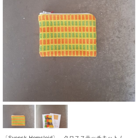
〔Svensk Hemslojd〕 クロスステッチキット /