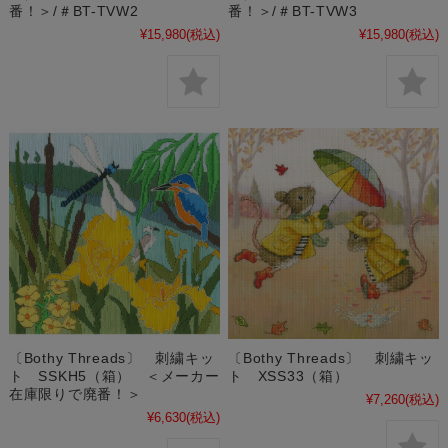
番！＞/＃BT-TVW2
番！＞/＃BT-TVW3
¥15,980
(税込)
¥15,980
(税込)
〔Bothy Threads〕 刺繍キッ
〔Bothy Threads〕 刺繍キッ
ト SSKH5（箱） ＜メーカー
ト XSS33（箱）
在庫限りで廃番！＞
¥7,260
(税込)
¥6,630
(税込)