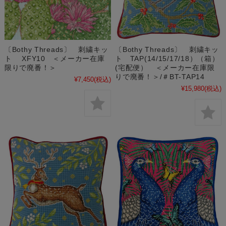
〔Bothy Threads〕 刺繍キッ
〔Bothy Threads〕 刺繍キッ
ト XFY10 ＜メーカー在庫
ト TAP(14/15/17/18）（箱）
限りで廃番！＞
(宅配便） ＜メーカー在庫限
りで廃番！＞/＃BT-TAP14
¥7,450
(税込)
¥15,980
(税込)