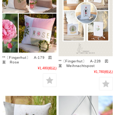
**〔Fingerhut〕 A-179 図
**〔Fingerhut〕 A-228 図
案 Rose
案 Weihnachtspost
¥1,480
(税込)
¥1,780
(税込)