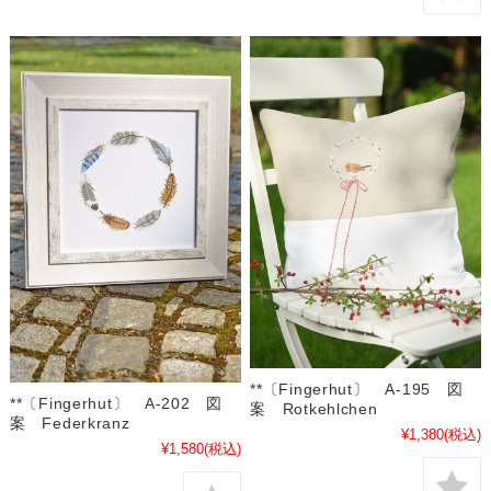
**〔Fingerhut〕 A-195 図
**〔Fingerhut〕 A-202 図
案 Rotkehlchen
案 Federkranz
¥1,380
(税込)
¥1,580
(税込)