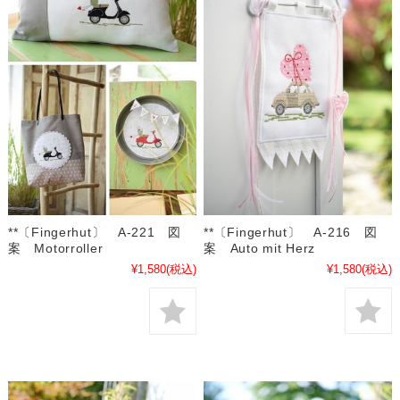
**〔Fingerhut〕 A-216 図
**〔Fingerhut〕 A-221 図
案 Auto mit Herz
案 Motorroller
¥1,580
(税込)
¥1,580
(税込)