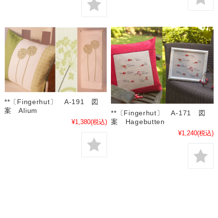
**〔Fingerhut〕 A-191 図
案 Alium
**〔Fingerhut〕 A-171 図
案 Hagebutten
¥1,380
(税込)
¥1,240
(税込)