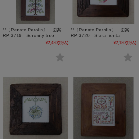
**〔Renato Parolin〕 図案
**〔Renato Parolin〕 図案
RP-3719 Serenity tree
RP-3720 Sfera fiorita
¥2,480
(税込)
¥2,180
(税込)