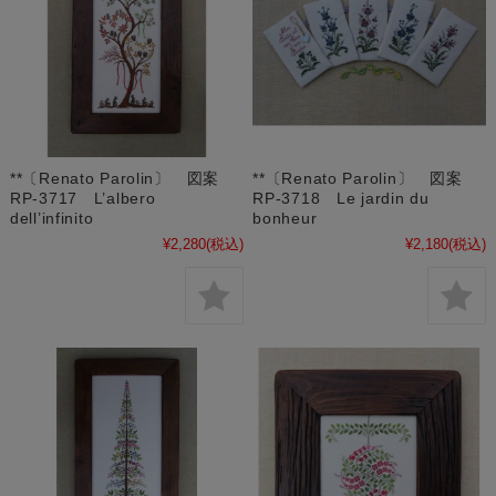
**〔Renato Parolin〕 図案
**〔Renato Parolin〕 図案
RP-3717 L’albero
RP-3718 Le jardin du
dell’infinito
bonheur
¥2,280
(税込)
¥2,180
(税込)