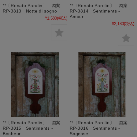
**〔Renato Parolin〕 図案
**〔Renato Parolin〕 図案
RP-3813 Notte di sogno
RP-3814 Sentiments -
Amour
¥1,580
(税込)
¥2,180
(税込)
**〔Renato Parolin〕 図案
**〔Renato Parolin〕 図案
RP-3815 Sentiments -
RP-3816 Sentiments -
Bonheur
Sagesse