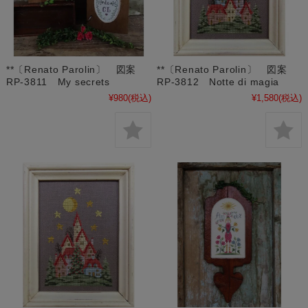
**〔Renato Parolin〕 図案
**〔Renato Parolin〕 図案
RP-3811 My secrets
RP-3812 Notte di magia
¥980
(税込)
¥1,580
(税込)