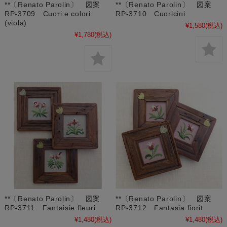
**〔Renato Parolin〕 図案
**〔Renato Parolin〕 図案
RP-3709 Cuori e colori
RP-3710 Cuoricini
(viola)
¥1,580
(税込)
¥1,780
(税込)
**〔Renato Parolin〕 図案
**〔Renato Parolin〕 図案
RP-3711 Fantaisie fleuri
RP-3712 Fantasia fiorit
¥1,480
(税込)
¥1,480
(税込)