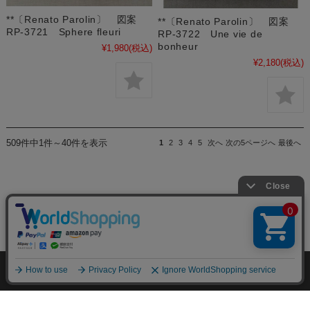
**〔Renato Parolin〕 図案
**〔Renato Parolin〕 図案
RP-3721 Sphere fleuri
RP-3722 Une vie de
bonheur
¥1,980
(税込)
¥2,180
(税込)
509件中1件～40件を表示
1
2
3
4
5
次へ
次の5ページへ
最後へ
個人情報の取り扱いについて
特定商取引法に関する表示
Copyright (C) 2009 Stitch House All Rights Reserved.