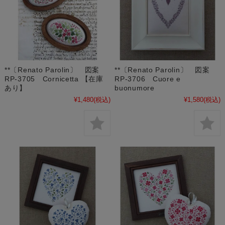
**〔Renato Parolin〕 図案
**〔Renato Parolin〕 図案
RP-3705 Cornicetta 【在庫
RP-3706 Cuore e
あり】
buonumore
¥1,480
(税込)
¥1,580
(税込)