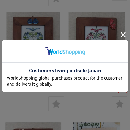
**〔Renato Parolin〕 図案
**〔Renato Parolin〕 図案
RP-3701 Blue flowers
RP-3702 Red Berries
¥1,780
(税込)
¥1,780
(税込)