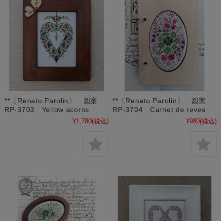
**〔Renato Parolin〕 図案
**〔Renato Parolin〕 図案
RP-3703 Yellow acorns
RP-3704 Carnet de reves
¥1,780
(税込)
¥980
(税込)