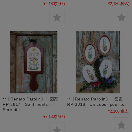
¥2,180
(税込)
¥2,180
(税込)
**〔Renato Parolin〕 図案
**〔Renato Parolin〕 図案
RP-3817 Sentiments -
RP-3818 Un coeur pour toi
Serenite
¥2,180
(税込)
¥2,180
(税込)