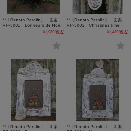
**〔Renato Parolin〕 図案
**〔Renato Parolin〕 図案
RP-3801 Bonheurs de Noel
RP-3802 Christmas time
¥1,980
(税込)
¥1,480
(税込)
**〔Renato Parolin〕 図案
**〔Renato Parolin〕 図案