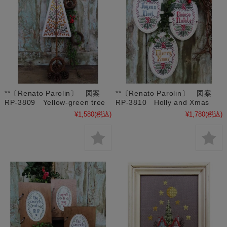
**〔Renato Parolin〕 図案
**〔Renato Parolin〕 図案
RP-3809 Yellow-green tree
RP-3810 Holly and Xmas
¥1,580
(税込)
¥1,780
(税込)