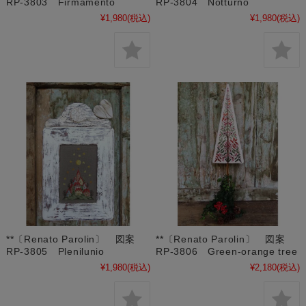
RP-3803 Firmamento
RP-3804 Notturno
¥1,980
(税込)
¥1,980
(税込)
**〔Renato Parolin〕 図案
**〔Renato Parolin〕 図案
RP-3805 Plenilunio
RP-3806 Green-orange tree
¥1,980
(税込)
¥2,180
(税込)