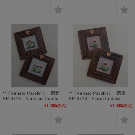
**〔Renato Parolin〕 図案
**〔Renato Parolin〕 図案
RP-3713 Fantasia florida
RP-3714 Floral fantasy
¥1,380
(税込)
¥1,380
(税込)