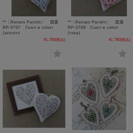
**〔Renato Parolin〕 図案
**〔Renato Parolin〕 図案
RP-3707 Cuori e colori
RP-3708 Cuori e colori
(azzurro
(rosa)
¥1,780
(税込)
¥1,780
(税込)