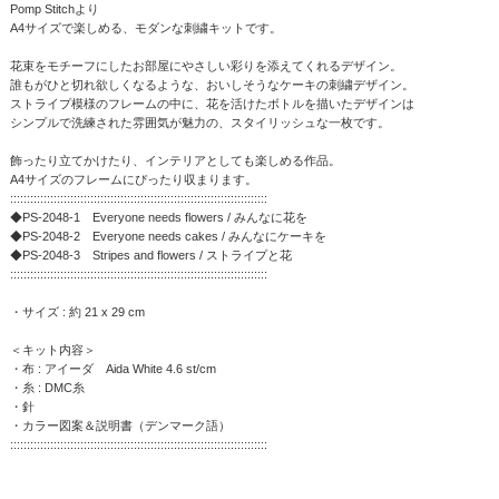
Pomp Stitchより
A4サイズで楽しめる、モダンな刺繍キットです。
花束をモチーフにしたお部屋にやさしい彩りを添えてくれるデザイン。
誰もがひと切れ欲しくなるような、おいしそうなケーキの刺繍デザイン。
ストライプ模様のフレームの中に、花を活けたボトルを描いたデザインは
シンプルで洗練された雰囲気が魅力の、スタイリッシュな一枚です。
飾ったり立てかけたり、インテリアとしても楽しめる作品。
A4サイズのフレームにぴったり収まります。
:::::::::::::::::::::::::::::::::::::::::::::::::::::::::::::::::::::::::::::
◆PS-2048-1 Everyone needs flowers / みんなに花を
◆PS-2048-2 Everyone needs cakes / みんなにケーキを
◆PS-2048-3 Stripes and flowers / ストライプと花
:::::::::::::::::::::::::::::::::::::::::::::::::::::::::::::::::::::::::::::
・サイズ : 約 21 x 29 cm
＜キット内容＞
・布 : アイーダ Aida White 4.6 st/cm
・糸 : DMC糸
・針
・カラー図案＆説明書（デンマーク語）
:::::::::::::::::::::::::::::::::::::::::::::::::::::::::::::::::::::::::::::