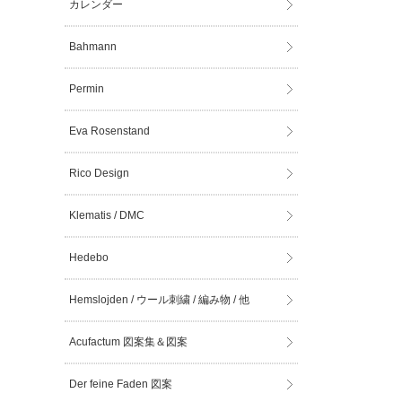
カレンダー
Bahmann
Permin
Eva Rosenstand
Rico Design
Klematis / DMC
Hedebo
Hemslojden / ウール刺繍 / 編み物 / 他
Acufactum 図案集＆図案
Der feine Faden 図案