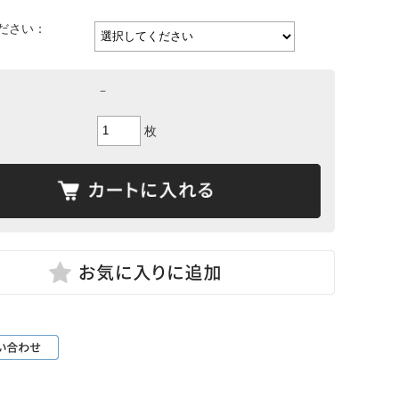
ださい：
－
枚