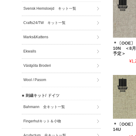
Svensk Hemsloejd キット一覧
Crafts24/TW キット一覧
Marks&Kattens
＊〔OOE
10N ＜8
Ekwalls
予定＞
¥1,
Västgöta Broderi
Wool / Pasom
■ 刺繍キット/ ドイツ
Bahmann 全キット一覧
Fingerhutキット＆小物
＊〔OOE
14U
Acufactum 全キット一覧