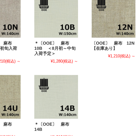
〕 麻布
＊〔OOE〕 麻布
〔OOE〕 麻布 12N
月初旬入荷
10B ＜8月初～中旬
【在庫あり】
入荷予定＞
¥1,210
(税込)
～
210
(税込)
～
¥1,280
(税込)
～
〕 麻布
＊〔OOE〕 麻布
14B