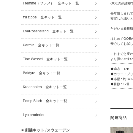
Fremme（フレメ） 全キット一覧
OOEの刺繍布
長年親しまれて
fru zippe 全キット一覧
安定した織り
ただいま新規取
EvaRosenstand 全キット一覧
はじめてOOE
安心してお試
Permin 全キット一覧
これまでと変
より扱いやす
Tine Wessel 全キット一覧
:::::::::::::::::::::::::
◆麻布 12B
Baldyre 全キット一覧
◆カラー：ブリー
◆布幅 : 約140 
◆目数 : 12目
Kreanaalen 全キット一覧
:::::::::::::::::::::::::
Pomp Stitch 全キット一覧
Lyo broderier
関連商品
■ 刺繍キット /スウェーデン