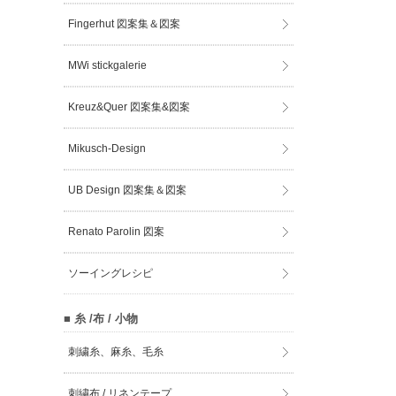
Fingerhut 図案集＆図案
MWi stickgalerie
Kreuz&Quer 図案集&図案
Mikusch-Design
UB Design 図案集＆図案
Renato Parolin 図案
ソーイングレシピ
■ 糸 /布 / 小物
刺繍糸、麻糸、毛糸
刺繍布 / リネンテープ