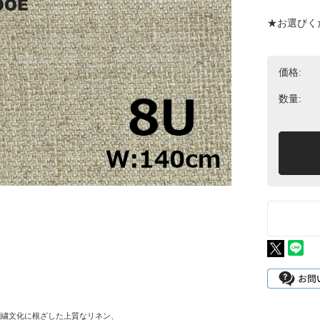
★お選びく
価格:
数量:
刺繍文化に根ざした上質なリネン、