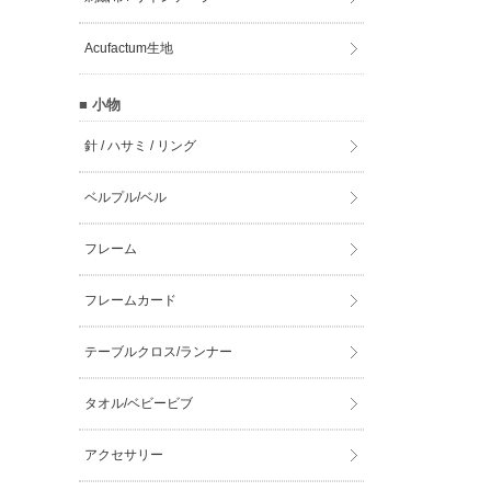
Acufactum生地
■ 小物
針 / ハサミ / リング
ベルプル/ベル
フレーム
フレームカード
テーブルクロス/ランナー
タオル/ベビービブ
アクセサリー