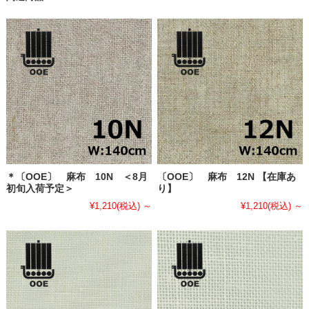
＊〔OOE〕 麻布 10N ＜8月
〔OOE〕 麻布 12N 【在庫あ
初旬入荷予定＞
り】
¥1,210
(税込)
～
¥1,210
(税込)
～