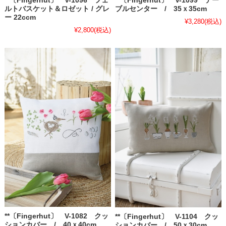
**〔Fingerhut〕 V-1096 フェ
**〔Fingerhut〕 V-1099 テー
ルトバスケット＆ロゼット / グレ
ブルセンター / 35ｘ35cm
ー 22ccm
¥3,280
(税込)
¥2,800
(税込)
**〔Fingerhut〕 V-1082 クッ
**〔Fingerhut〕 V-1104 クッ
ションカバー / 40ｘ40cm
ションカバー / 50ｘ30cm