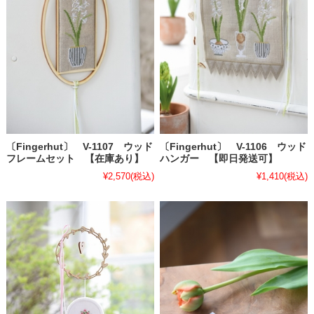
〔Fingerhut〕 V-1107 ウッド
〔Fingerhut〕 V-1106 ウッド
フレームセット 【在庫あり】
ハンガー 【即日発送可】
¥2,570
(税込)
¥1,410
(税込)