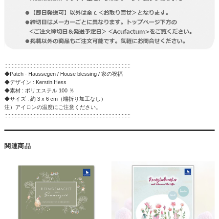
::::::::::::::::::::::::::::::::::::::::::::::::::::::::::::::::::::::::::::::::::::::
◆Patch - Haussegen / House blessing / 家の祝福
◆デザイン : Kerstin Hess
◆素材 : ポリエステル 100 ％
◆サイズ : 約 3 x 6 cm（端折り加工なし）
注）アイロンの温度にご注意ください。
::::::::::::::::::::::::::::::::::::::::::::::::::::::::::::::::::::::::::::::::::::::
関連商品