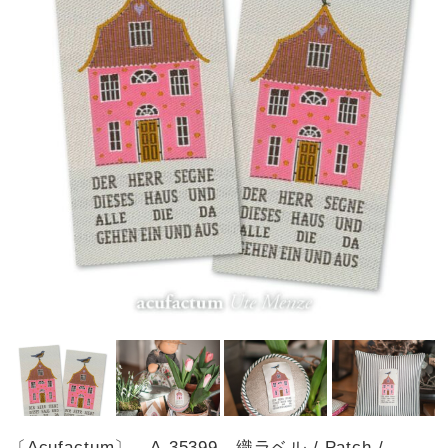
〔Acufactum〕 A-35399 織ラベル / Patch /