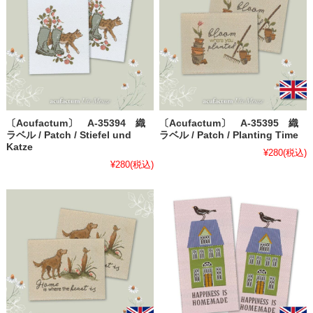
〔Acufactum〕 A-35394 織
〔Acufactum〕 A-35395 織
ラベル / Patch / Stiefel und
ラベル / Patch / Planting Time
Katze
¥280
(税込)
¥280
(税込)