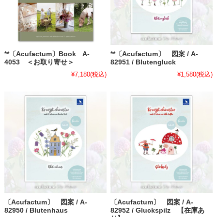
**〔Acufactum〕Book A-
**〔Acufactum〕 図案 / A-
4053 ＜お取り寄せ＞
82951 / Blutengluck
¥7,180
(税込)
¥1,580
(税込)
〔Acufactum〕 図案 / A-
〔Acufactum〕 図案 / A-
82950 / Blutenhaus
82952 / Gluckspilz 【在庫あ