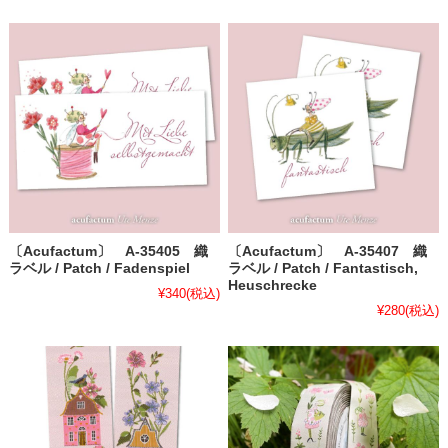
〔Acufactum〕 A-35405 織
〔Acufactum〕 A-35407 織
ラベル / Patch / Fadenspiel
ラベル / Patch / Fantastisch,
Heuschrecke
¥340
(税込)
¥280
(税込)