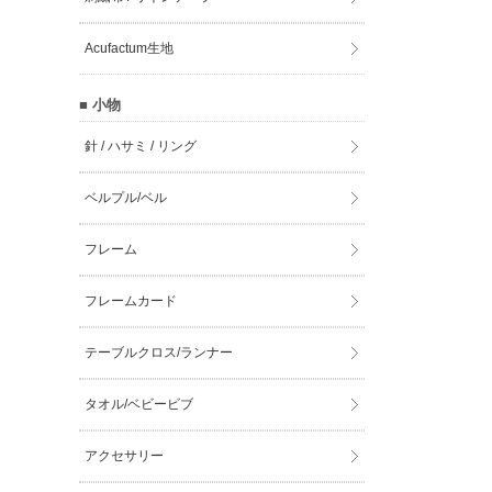
Acufactum生地
■ 小物
針 / ハサミ / リング
ベルプル/ベル
フレーム
フレームカード
テーブルクロス/ランナー
タオル/ベビービブ
アクセサリー