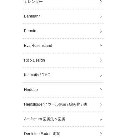
カレンダー
Bahmann
Permin
Eva Rosenstand
Rico Design
Klematis / DMC
Hedebo
Hemslojden / ウール刺繍 / 編み物 / 他
Acufactum 図案集＆図案
Der feine Faden 図案