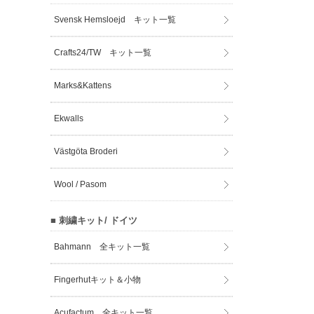
Svensk Hemsloejd キット一覧
Crafts24/TW キット一覧
Marks&Kattens
Ekwalls
Västgöta Broderi
Wool / Pasom
■ 刺繍キット/ ドイツ
Bahmann 全キット一覧
Fingerhutキット＆小物
Acufactum 全キット一覧