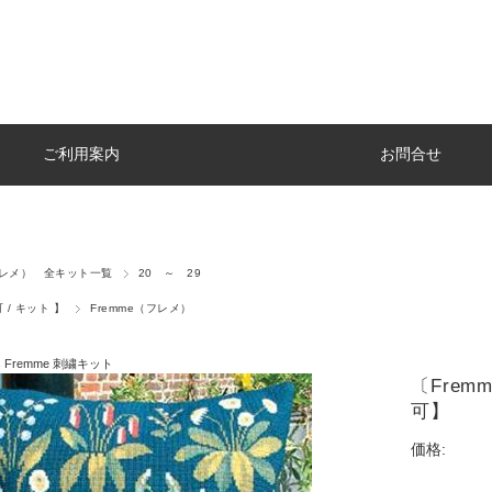
ご利用案内
お問合せ
（フレメ） 全キット一覧
20 ～ 29
 / キット 】
Fremme（フレメ）
ets Fremme 刺繍キット
〔Frem
可】
価格: