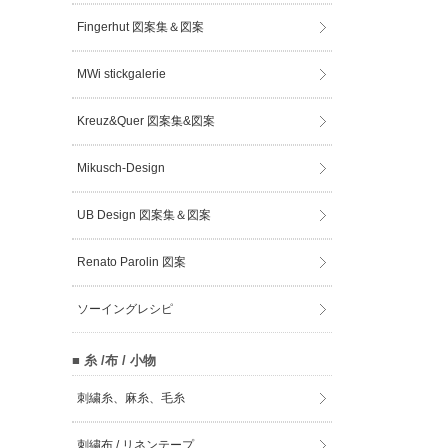
Fingerhut 図案集＆図案
MWi stickgalerie
Kreuz&Quer 図案集&図案
Mikusch-Design
UB Design 図案集＆図案
Renato Parolin 図案
ソーイングレシピ
■ 糸 /布 / 小物
刺繍糸、麻糸、毛糸
刺繍布 / リネンテープ