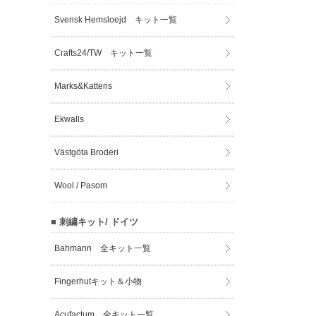
Svensk Hemsloejd キット一覧
Crafts24/TW キット一覧
Marks&Kattens
Ekwalls
Västgöta Broderi
Wool / Pasom
■ 刺繍キット/ ドイツ
Bahmann 全キット一覧
Fingerhutキット＆小物
Acufactum 全キット一覧