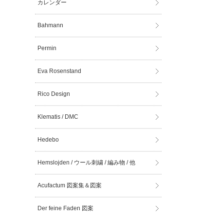
カレンダー
Bahmann
Permin
Eva Rosenstand
Rico Design
Klematis / DMC
Hedebo
Hemslojden / ウール刺繍 / 編み物 / 他
Acufactum 図案集＆図案
Der feine Faden 図案