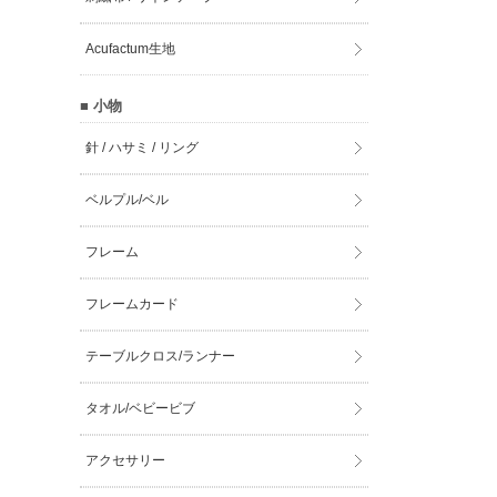
Acufactum生地
■ 小物
針 / ハサミ / リング
ベルプル/ベル
フレーム
フレームカード
テーブルクロス/ランナー
タオル/ベビービブ
アクセサリー