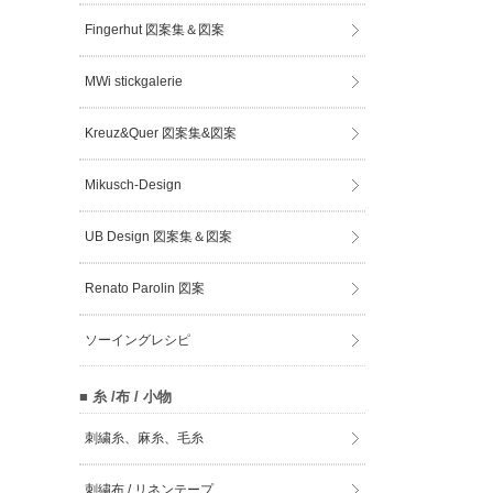
Fingerhut 図案集＆図案
MWi stickgalerie
Kreuz&Quer 図案集&図案
Mikusch-Design
UB Design 図案集＆図案
Renato Parolin 図案
ソーイングレシピ
■ 糸 /布 / 小物
刺繍糸、麻糸、毛糸
刺繍布 / リネンテープ