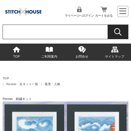
マイページへログイン
カートをみる
TOP
ご利用案内
お問合せ
サイトマップ
TOP
Permin 全キット一覧
風景・人物
Permin 刺繍キット