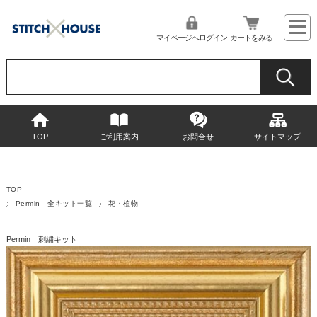
マイページへログイン
カートをみる
TOP
ご利用案内
お問合せ
サイトマップ
TOP
Permin 全キット一覧
花・植物
Permin 刺繍キット