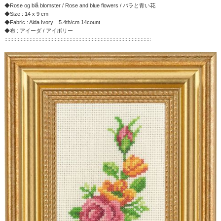
◆Rose og blå blomster / Rose and blue flowers / バラと青い花
◆Size : 14 x 9 cm
◆Fabric : Aida Ivory 5.4th/cm 14count
◆布 : アイーダ / アイボリー
:::::::::::::::::::::::::::::::::::::::::::::::::::::::::::::::::::::::::::::::::::::::::::::::::::