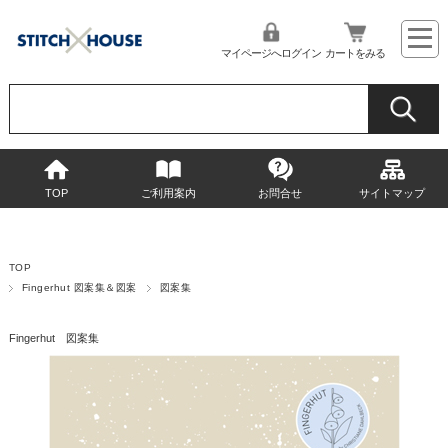
マイページへログイン
カートをみる
TOP
ご利用案内
お問合せ
サイトマップ
TOP
Fingerhut 図案集＆図案
図案集
Fingerhut 図案集