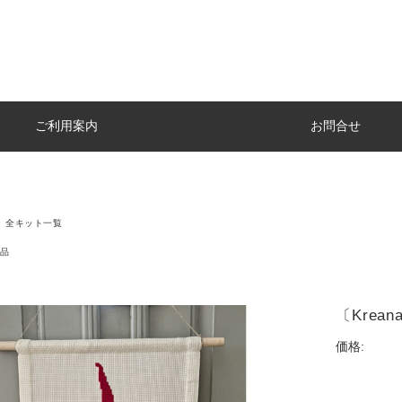
ご利用案内
お問合せ
en 全キット一覧
品
〔Krea
価格: