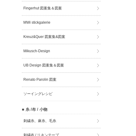
Fingerhut 図案集＆図案
MWi stickgalerie
Kreuz&Quer 図案集&図案
Mikusch-Design
UB Design 図案集＆図案
Renato Parolin 図案
ソーイングレシピ
■ 糸 /布 / 小物
刺繍糸、麻糸、毛糸
刺繍布 / リネンテープ