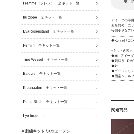
Fremme（フレメ） 全キット一覧
fru zippe 全キット一覧
アイーダの布
お名前の下にリ
毎朝小さなプ
EvaRosenstand 全キット一覧
:::::::::::::::::::::::::
◆Konrad / 
Permin 全キット一覧
<キット内容＞
◆布 : アイーダ 
Tine Wessel 全キット一覧
◆刺繍糸 : D
◆針
◆ゴールドリン
Baldyre 全キット一覧
◆図案＆アル
:::::::::::::::::::::::::
Kreanaalen 全キット一覧
Pomp Stitch 全キット一覧
関連商品
Lyo broderier
■ 刺繍キット /スウェーデン