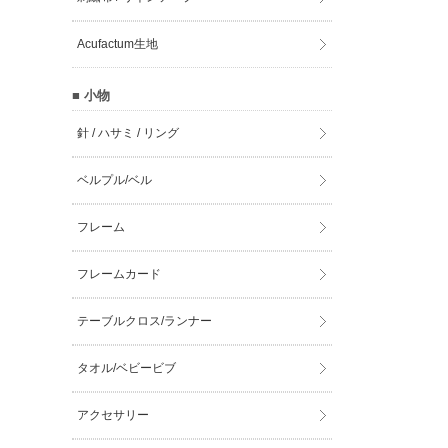
Acufactum生地
■ 小物
針 / ハサミ / リング
ベルプル/ベル
フレーム
フレームカード
テーブルクロス/ランナー
タオル/ベビービブ
アクセサリー