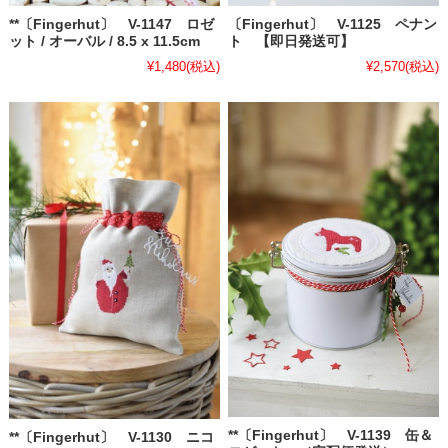
**〔Fingerhut〕 V-1147 ロゼ
〔Fingerhut〕 V-1125 ペナン
ット / オーバル / 8.5 x 11.5cm
ト 【即日発送可】
¥1,480
(税込)
¥2,570
(税込)
**〔Fingerhut〕 V-1139 缶＆
**〔Fingerhut〕 V-1130 ニコ