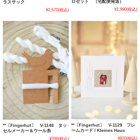
ロゼット （宅配便発送）
ラスサック
¥1,990
(税込)
¥2,570
(税込)
**〔Fingerhut〕 V-1129 フレ
**〔Fingerhut〕 V-1148 タッ
ームカード / Kleines Haus
セルメーカー＆ウール糸
¥820
(税込)
¥700
(税込)