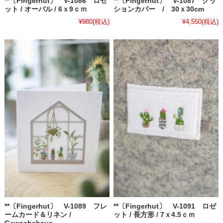
**〔Fingerhut〕 V-1086 ロゼ
**〔Fingerhut〕 V-1087 クッ
ット / オーバル / 6ｘ9ｃｍ
ションカバー / 30ｘ30cm
¥980
(税込)
¥4,550
(税込)
**〔Fingerhut〕 V-1089 フレ
**〔Fingerhut〕 V-1091 ロゼ
ームカード＆リネン /
ット / 長方形 / 7ｘ4.5ｃｍ