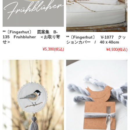
**〔Fingerhut〕 図案集 B-
135 Fruhbluher ＜お取り寄
**〔Fingerhut〕 V-1077 クッ
せ＞
ションカバー / 40ｘ40cm
¥5,380
(税込)
¥4,930
(税込)