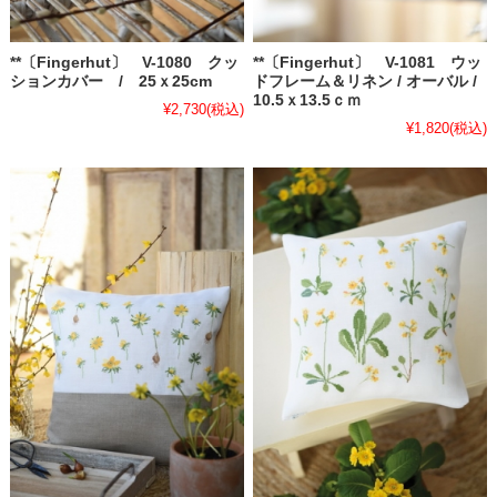
**〔Fingerhut〕 V-1080 クッ
**〔Fingerhut〕 V-1081 ウッ
ションカバー / 25ｘ25cm
ドフレーム＆リネン / オーバル /
10.5ｘ13.5ｃｍ
¥2,730
(税込)
¥1,820
(税込)