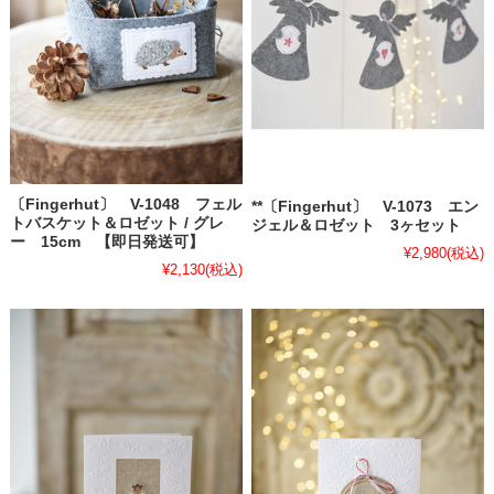
〔Fingerhut〕 V-1048 フェル
**〔Fingerhut〕 V-1073 エン
トバスケット＆ロゼット / グレ
ジェル＆ロゼット 3ヶセット
ー 15cm 【即日発送可】
¥2,980
(税込)
¥2,130
(税込)