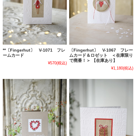
**〔Fingerhut〕 V-1071 フレ
〔Fingerhut〕 V-1067 フレー
ームカード
ムカード＆ロゼット ＜在庫限り
で廃番！＞ 【在庫あり】
¥570
(税込)
¥1,180
(税込)