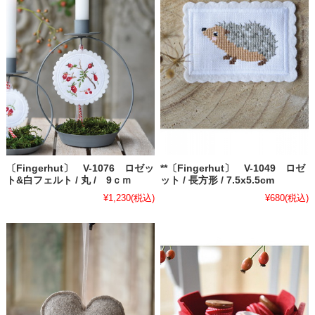
**〔Fingerhut〕 V-1049 ロゼ
〔Fingerhut〕 V-1076 ロゼッ
ット / 長方形 / 7.5x5.5cm
ト&白フェルト / 丸 / 9ｃｍ
¥680
(税込)
¥1,230
(税込)