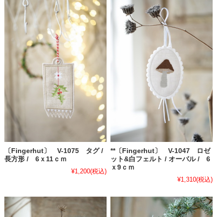
**〔Fingerhut〕 V-1047 ロゼ
〔Fingerhut〕 V-1075 タグ /
ット&白フェルト / オーバル / 6
長方形 / 6ｘ11ｃｍ
ｘ9ｃｍ
¥1,200
(税込)
¥1,310
(税込)