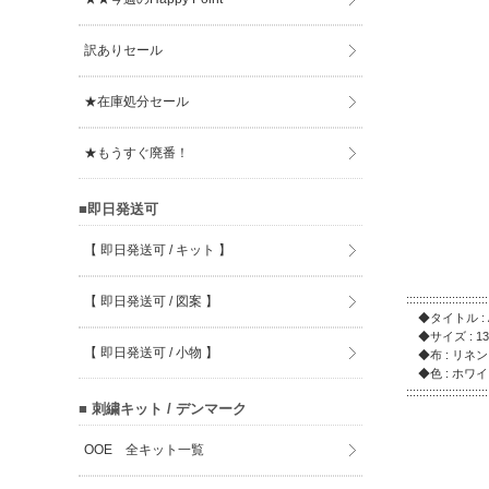
訳ありセール
★在庫処分セール
★もうすぐ廃番！
■即日発送可
【 即日発送可 / キット 】
:::::::::::::::::::::::::
【 即日発送可 / 図案 】
◆タイトル : A
◆サイズ : 136
【 即日発送可 / 小物 】
◆布 : リネン 
◆色 : ホワイト
:::::::::::::::::::::::::
■ 刺繍キット / デンマーク
OOE 全キット一覧