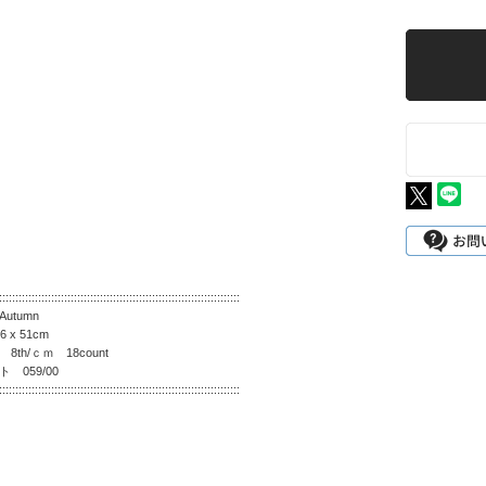
::::::::::::::::::::::::::::::::::::::::::::::::::::::::::::::::::::::::::
utumn
 x 51cm
8th/ｃｍ 18count
 059/00
::::::::::::::::::::::::::::::::::::::::::::::::::::::::::::::::::::::::::