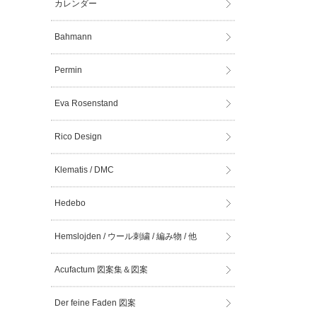
カレンダー
Bahmann
Permin
Eva Rosenstand
Rico Design
Klematis / DMC
Hedebo
Hemslojden / ウール刺繍 / 編み物 / 他
Acufactum 図案集＆図案
Der feine Faden 図案