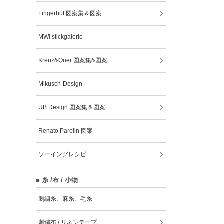
Fingerhut 図案集＆図案
MWi stickgalerie
Kreuz&Quer 図案集&図案
Mikusch-Design
UB Design 図案集＆図案
Renato Parolin 図案
ソーイングレシピ
■ 糸 /布 / 小物
刺繍糸、麻糸、毛糸
刺繍布 / リネンテープ