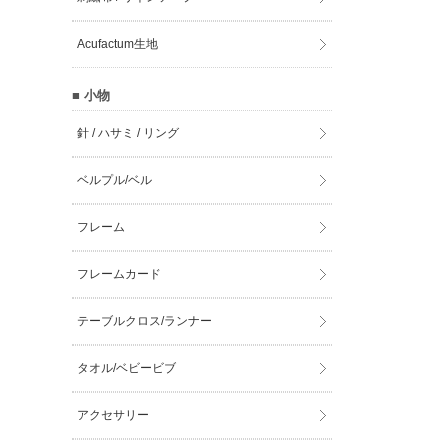
Acufactum生地
■ 小物
針 / ハサミ / リング
ベルプル/ベル
フレーム
フレームカード
テーブルクロス/ランナー
タオル/ベビービブ
アクセサリー