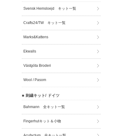
Svensk Hemsloejd キット一覧
Crafts24/TW キット一覧
Marks&Kattens
Ekwalls
Västgöta Broderi
Wool / Pasom
■ 刺繍キット/ ドイツ
Bahmann 全キット一覧
Fingerhutキット＆小物
Acufactum 全キット一覧