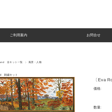
ご利用案内
お問合せ
stand 全キット一覧
風景・人物
tand 刺繍キット
〔Eva R
価格:
数量: