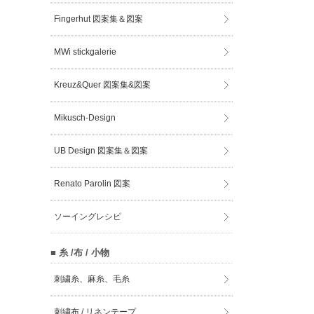
Fingerhut 図案集＆図案
MWi stickgalerie
Kreuz&Quer 図案集&図案
Mikusch-Design
UB Design 図案集＆図案
Renato Parolin 図案
ソーイングレシピ
■ 糸 /布 / 小物
刺繍糸、麻糸、毛糸
刺繍布 / リネンテープ