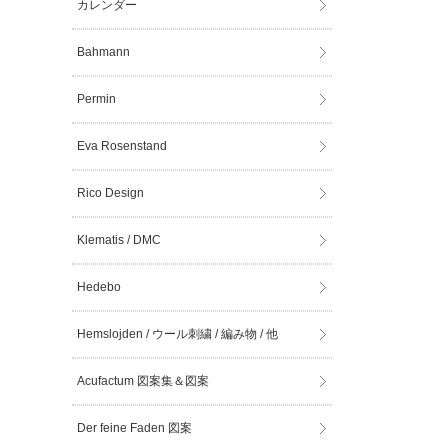
カレンダー
Bahmann
Permin
Eva Rosenstand
Rico Design
Klematis / DMC
Hedebo
Hemslojden / ウール刺繍 / 編み物 / 他
Acufactum 図案集＆図案
Der feine Faden 図案