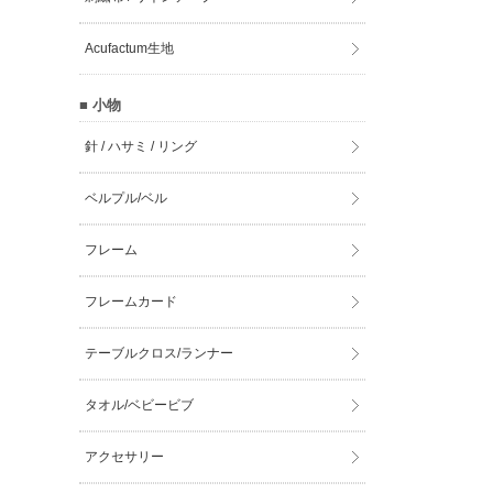
Acufactum生地
■ 小物
針 / ハサミ / リング
ベルプル/ベル
フレーム
フレームカード
テーブルクロス/ランナー
タオル/ベビービブ
アクセサリー