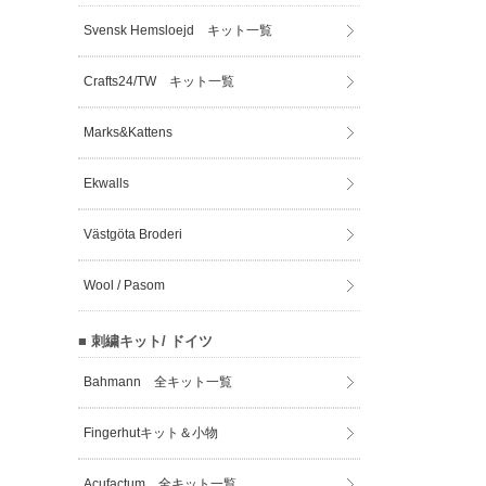
Svensk Hemsloejd キット一覧
Crafts24/TW キット一覧
Marks&Kattens
Ekwalls
Västgöta Broderi
Wool / Pasom
■ 刺繍キット/ ドイツ
Bahmann 全キット一覧
Fingerhutキット＆小物
Acufactum 全キット一覧