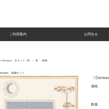
ご利用案内
お問合せ
ter Designs 全キット一覧
鳥 ・ 動物
r Designs 刺繍キット
〔Derwe
価格:
数量: