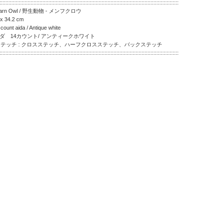
:::::::::::::::::::::::::::::::::::::::::::::::::::::::::::::::::::::::::::::::::::::::::::::::::::::::::::::::::::::::::
 Barn Owl / 野生動物 - メンフクロウ
x 34.2 cm
ount aida / Antique white
ーダ 14カウント/ アンティークホワイト
ッチ : クロスステッチ、ハーフクロスステッチ、バックステッチ
:::::::::::::::::::::::::::::::::::::::::::::::::::::::::::::::::::::::::::::::::::::::::::::::::::::::::::::::::::::::::