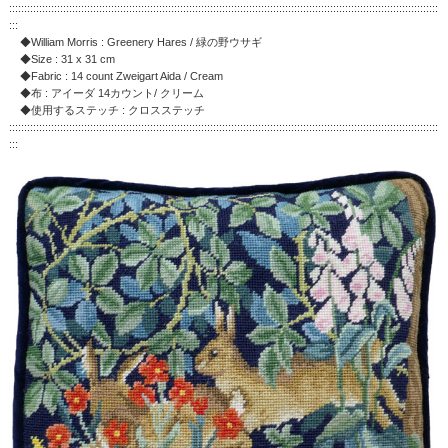
:::::::::::::::::::::::::::::::::::::::::::::::::::::::::::::::::::::::::::::::::::::::::::::::::::::::::::::::::::::::::::::::::::::::::::::::
:::
◆William Morris : Greenery Hares / 緑の野ウサギ
◆Size : 31 x 31 cm
◆Fabric : 14 count Zweigart Aida / Cream
◆布 : アイーダ 14カウント/ クリーム
◆使用するステッチ : クロスステッチ
:::::::::::::::::::::::::::::::::::::::::::::::::::::::::::::::::::::::::::::::::::::::::::::::::::::::::::::::::::::::::::::::::::::::::::::::
:::