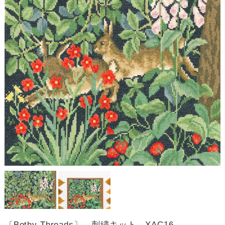
〔Bothy Threads〕 刺繍キット XAC16