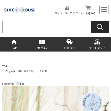
マイページへログイン
カートをみる
TOP
ご利用案内
お問合せ
サイトマップ
TOP
Fingerhut 図案集＆図案
図案集
Fingerhut 図案集