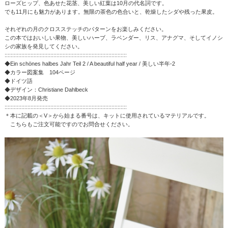
ローズヒップ、色あせた花茎、美しい紅葉は10月の代名詞です。
でも11月にも魅力があります。無限の茶色の色合いと、乾燥したシダや残った果皮。
それぞれの月のクロスステッチのパターンをお楽しみください。
この本ではおいしい果物、美しいハーブ、ラベンダー、リス、アナグマ、そしてイノシ
シの家族を発見してください。
::::::::::::::::::::::::::::::::::::::::::::::::::::::::::::::::::::::::::::::::
◆Ein schönes halbes Jahr Teil 2 / A beautiful half year / 美しい半年-2
◆カラー図案集 104ページ
◆ドイツ語
◆デザイン：Christiane Dahlbeck
◆2023年8月発売
::::::::::::::::::::::::::::::::::::::::::::::::::::::::::::::::::::::::::::::::
＊本に記載の＜V＞から始まる番号は、キットに使用されているマテリアルです。
こちらもご注文可能ですのでお問合せください。