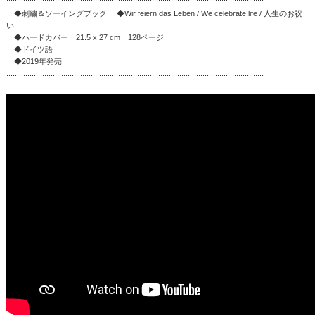
::::::::::::::::::::::::::::::::::::::::::::::::::::::::::::::::::::::::::::::::::::::::::::::::::::::::::::::::::::::::::
◆刺繍＆ソーイングブック ◆Wir feiern das Leben / We celebrate life / 人生のお祝
い
◆ハードカバー 21.5 x 27 cm 128ページ
◆ドイツ語
◆2019年発売
::::::::::::::::::::::::::::::::::::::::::::::::::::::::::::::::::::::::::::::::::::::::::::::::::::::::::::::::::::::::::