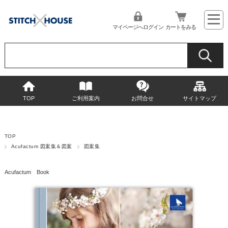
マイページへログイン
カートをみる
TOP
ご利用案内
お問合せ
サイトマップ
TOP
Acufactum 図案集＆図案
図案集
Acufactum Book