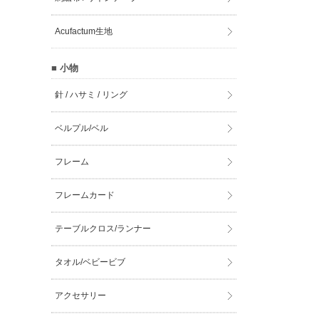
Acufactum生地
■ 小物
針 / ハサミ / リング
ベルプル/ベル
フレーム
フレームカード
テーブルクロス/ランナー
タオル/ベビービブ
アクセサリー