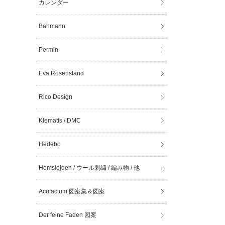
カレンダー
Bahmann
Permin
Eva Rosenstand
Rico Design
Klematis / DMC
Hedebo
Hemslojden / ウール刺繍 / 編み物 / 他
Acufactum 図案集＆図案
Der feine Faden 図案