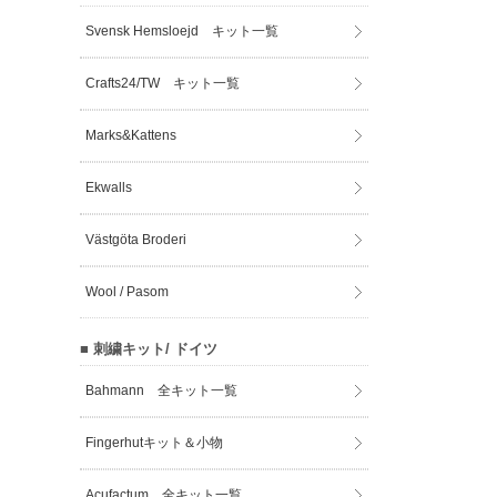
Svensk Hemsloejd キット一覧
Crafts24/TW キット一覧
Marks&Kattens
Ekwalls
Västgöta Broderi
Wool / Pasom
■ 刺繍キット/ ドイツ
Bahmann 全キット一覧
Fingerhutキット＆小物
Acufactum 全キット一覧