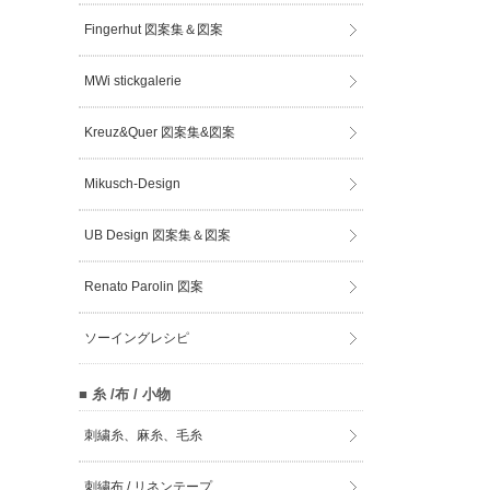
Fingerhut 図案集＆図案
MWi stickgalerie
Kreuz&Quer 図案集&図案
Mikusch-Design
UB Design 図案集＆図案
Renato Parolin 図案
ソーイングレシピ
■ 糸 /布 / 小物
刺繍糸、麻糸、毛糸
刺繍布 / リネンテープ