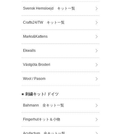
Svensk Hemsloejd キット一覧
Crafts24/TW キット一覧
Marks&Kattens
Ekwalls
Västgöta Broderi
Wool / Pasom
■ 刺繍キット/ ドイツ
Bahmann 全キット一覧
Fingerhutキット＆小物
Acufactum 全キット一覧