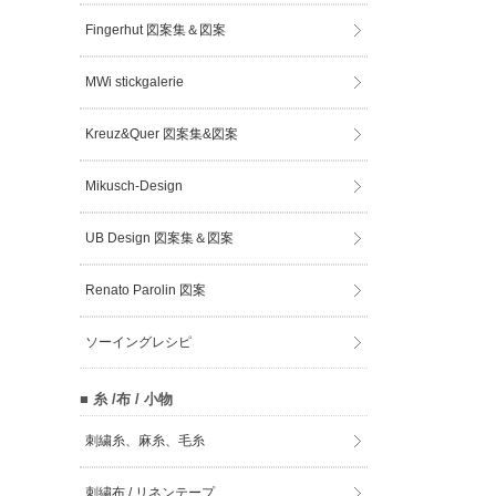
Fingerhut 図案集＆図案
MWi stickgalerie
Kreuz&Quer 図案集&図案
Mikusch-Design
UB Design 図案集＆図案
Renato Parolin 図案
ソーイングレシピ
■ 糸 /布 / 小物
刺繍糸、麻糸、毛糸
刺繍布 / リネンテープ