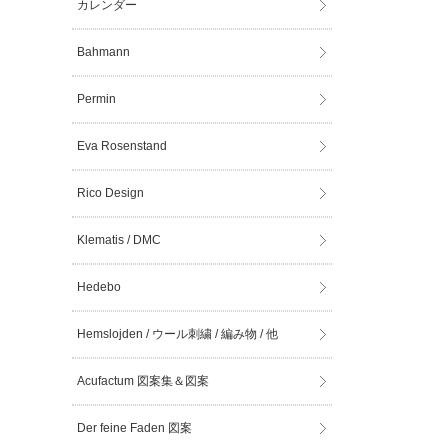
カレンダー
Bahmann
Permin
Eva Rosenstand
Rico Design
Klematis / DMC
Hedebo
Hemslojden / ウール刺繍 / 編み物 / 他
Acufactum 図案集＆図案
Der feine Faden 図案