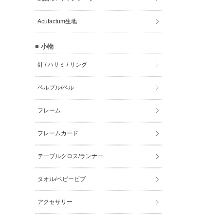
Acufactum生地
■ 小物
針 / ハサミ / リング
ベルプル/ベル
フレーム
フレームカード
テーブルクロス/ランナー
タオル/ベビービブ
アクセサリー