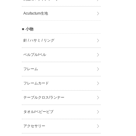
Acufactum生地
■ 小物
針 / ハサミ / リング
ベルプル/ベル
フレーム
フレームカード
テーブルクロス/ランナー
タオル/ベビービブ
アクセサリー