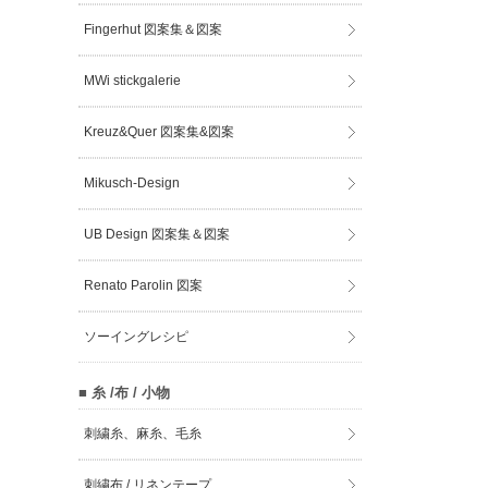
Fingerhut 図案集＆図案
MWi stickgalerie
Kreuz&Quer 図案集&図案
Mikusch-Design
UB Design 図案集＆図案
Renato Parolin 図案
ソーイングレシピ
■ 糸 /布 / 小物
刺繍糸、麻糸、毛糸
刺繍布 / リネンテープ