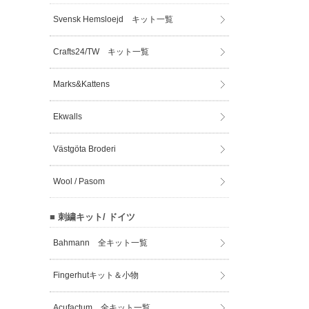
Svensk Hemsloejd キット一覧
Crafts24/TW キット一覧
Marks&Kattens
Ekwalls
Västgöta Broderi
Wool / Pasom
■ 刺繍キット/ ドイツ
Bahmann 全キット一覧
Fingerhutキット＆小物
Acufactum 全キット一覧