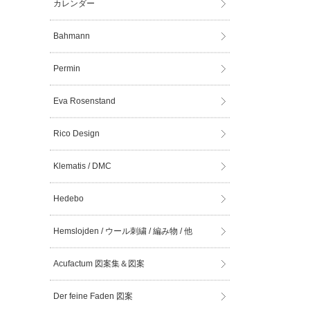
カレンダー
Bahmann
Permin
Eva Rosenstand
Rico Design
Klematis / DMC
Hedebo
Hemslojden / ウール刺繍 / 編み物 / 他
Acufactum 図案集＆図案
Der feine Faden 図案